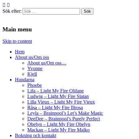
Sök efter:
Agilitydomaren
Agilitydomaren
Main menu
Skip to content
Hem
About us/Om oss
About us/Om oss…
Yvonne
Kjell
Hundarna
Phoebe
Lifa – Light My Fire Olifane
Ludwig – Light My Fire Slatan
Lilla Vieux – Light My Fire Vieux
Råsa – Light My Fire Illrosa
Leyla – Brainpool’s Let’s Make Magic
DeeDee – Brainpool’s Purely Perfect
Obelyn – Light My Fire Obelyn
Mackan – Light My Fire Malko
Bokning och kontakt