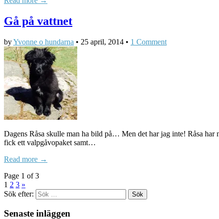
Read more →
Gå på vattnet
by
Yvonne o hundarna
•
25 april, 2014
•
1 Comment
Dagens Råsa skulle man ha bild på… Men det har jag inte! Råsa har nu
fick ett valpgåvopaket samt…
Read more →
Page 1 of 3
1
2
3
»
Sök efter:
Senaste inläggen