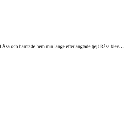
 till Åsa och hämtade hem min länge efterlängtade tjej! Råsa blev…