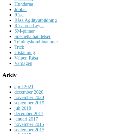
Hundarna
Jobbet
Råsa
Råsa Agilityutbildning
Råsa och Leyla
SM-pinnar
Speciella händelser
Träningskombinationer
Trick
Utställning
Valpen Råsa
Vardagen
Arkiv
april 2021
december 2020
november 2020
september 2019
juli 2018
december 2017
januari 2017
november 2015
september 2015