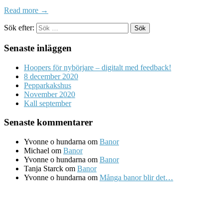
Read more →
Sök efter:
Senaste inläggen
Hoopers för nybörjare – digitalt med feedback!
8 december 2020
Pepparkakshus
November 2020
Kall september
Senaste kommentarer
Yvonne o hundarna
om
Banor
Michael
om
Banor
Yvonne o hundarna
om
Banor
Tanja Starck
om
Banor
Yvonne o hundarna
om
Många banor blir det…