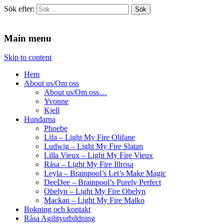
Sök efter:
Agilitydomaren
Agilitydomaren
Main menu
Skip to content
Hem
About us/Om oss
About us/Om oss…
Yvonne
Kjell
Hundarna
Phoebe
Lifa – Light My Fire Olifane
Ludwig – Light My Fire Slatan
Lilla Vieux – Light My Fire Vieux
Råsa – Light My Fire Illrosa
Leyla – Brainpool’s Let’s Make Magic
DeeDee – Brainpool’s Purely Perfect
Obelyn – Light My Fire Obelyn
Mackan – Light My Fire Malko
Bokning och kontakt
Råsa Agilityutbildning