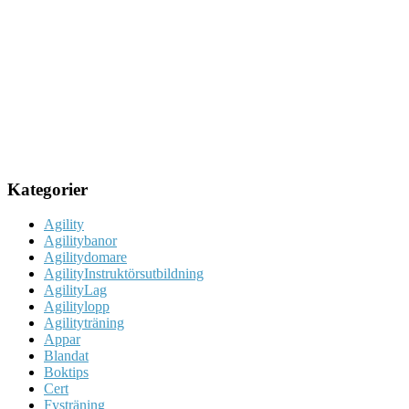
Kategorier
Agility
Agilitybanor
Agilitydomare
AgilityInstruktörsutbildning
AgilityLag
Agilitylopp
Agilityträning
Appar
Blandat
Boktips
Cert
Fysträning