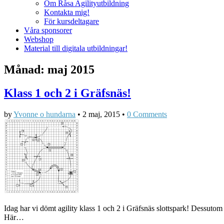
Om Råsa Agilityutbildning
Kontakta mig!
För kursdeltagare
Våra sponsorer
Webshop
Material till digitala utbildningar!
Månad:
maj 2015
Klass 1 och 2 i Gräfsnäs!
by
Yvonne o hundarna
•
2 maj, 2015
•
0 Comments
Idag har vi dömt agility klass 1 och 2 i Gräfsnäs slottspark! Dessuto
Här…