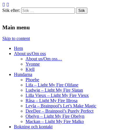
Sök efter:
Agilitydomaren
Agilitydomaren
Main menu
Skip to content
Hem
About us/Om oss
About us/Om oss…
Yvonne
Kjell
Hundarna
Phoebe
Lifa – Light My Fire Olifane
Ludwig – Light My Fire Slatan
Lilla Vieux – Light My Fire Vieux
Råsa – Light My Fire Illrosa
Leyla – Brainpool’s Let’s Make Magic
DeeDee – Brainpool’s Purely Perfect
Obelyn – Light My Fire Obelyn
Mackan – Light My Fire Malko
Bokning och kontakt