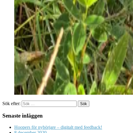
Sök efter:
Senaste inläggen
Hoopers för nybörjare – digitalt med feedback!
8 december 2020