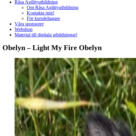
Råsa Agilityutbildning
Om Råsa Agilityutbildning
Kontakta mig!
För kursdeltagare
Våra sponsorer
Webshop
Material till digitala utbildningar!
Obelyn – Light My Fire Obelyn