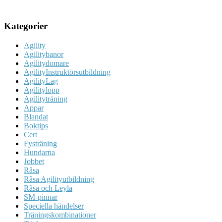
Kategorier
Agility
Agilitybanor
Agilitydomare
AgilityInstruktörsutbildning
AgilityLag
Agilitylopp
Agilityträning
Appar
Blandat
Boktips
Cert
Fysträning
Hundarna
Jobbet
Råsa
Råsa Agilityutbildning
Råsa och Leyla
SM-pinnar
Speciella händelser
Träningskombinationer