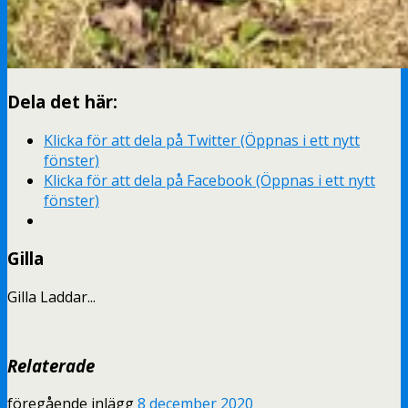
Dela det här:
Klicka för att dela på Twitter (Öppnas i ett nytt
fönster)
Klicka för att dela på Facebook (Öppnas i ett nytt
fönster)
Gilla
Gilla
Laddar...
Relaterade
föregående inlägg
8 december 2020