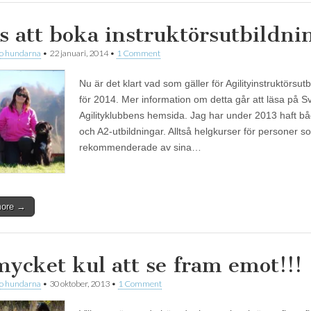
s att boka instruktörsutbildni
 o hundarna
•
22 januari, 2014
•
1 Comment
Nu är det klart vad som gäller för Agilityinstruktörsut
för 2014. Mer information om detta går att läsa på 
Agilityklubbens hemsida. Jag har under 2013 haft b
och A2-utbildningar. Alltså helgkurser för personer s
rekommenderade av sina…
more →
mycket kul att se fram emot!!!
 o hundarna
•
30 oktober, 2013
•
1 Comment