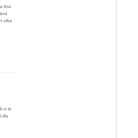
a fina
känd
t vilka
 vi är
Lilla