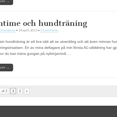
more →
mtime och hundträning
 o hundarna
•
24 april, 2013
•
0 Comments
 sin hundträning är ett bra sätt att se utveckling och att även minnas hu
äningsinsatsen. En av mina deltagare på min första A1-utbildning har gj
hur du kan träna gungan på nybörjarnivå.…
more →
 of 2
1
2
»