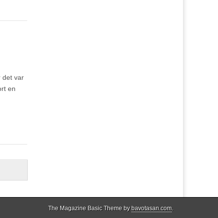
r det var
ort en
The Magazine Basic Theme by
bavotasan.com
.