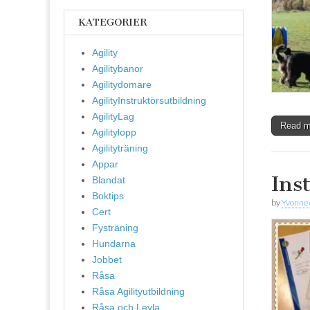
KATEGORIER
Agility
Agilitybanor
Agilitydomare
AgilityInstruktörsutbildning
AgilityLag
Read 
Agilitylopp
Agilityträning
Appar
Inst
Blandat
Boktips
by
Yvonne
Cert
Fysträning
Hundarna
Jobbet
Råsa
Råsa Agilityutbildning
Råsa och Leyla