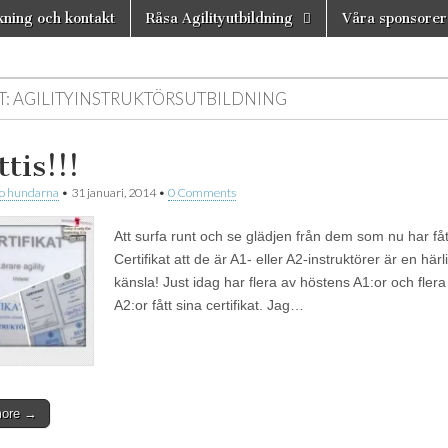
ning och kontakt
Råsa Agilityutbildning
Våra sponsorer
n
T:
AGILITYINSTRUKTÖRSUTBILDNING
tis!!!
 o hundarna
•
31 januari, 2014
•
0 Comments
Att surfa runt och se glädjen från dem som nu har fått
Certifikat att de är A1- eller A2-instruktörer är en härl
känsla! Just idag har flera av höstens A1:or och fler
A2:or fått sina certifikat. Jag…
more →