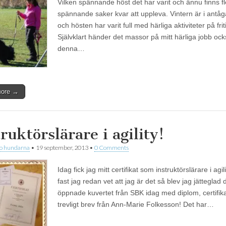
Vilken spännande höst det har varit och ännu finns f
spännande saker kvar att uppleva. Vintern är i antå
och hösten har varit full med härliga aktiviteter på frit
Självklart händer det massor på mitt härliga jobb o
denna…
more →
ruktörslärare i agility!
 o hundarna
•
19 september, 2013
•
0 Comments
Idag fick jag mitt certifikat som instruktörslärare i agil
fast jag redan vet att jag är det så blev jag jätteglad 
öppnade kuvertet från SBK idag med diplom, certifika
trevligt brev från Ann-Marie Folkesson! Det har…