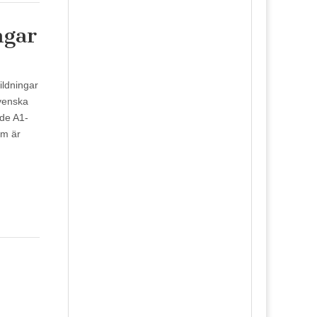
ngar
bildningar
Svenska
åde A1-
om är