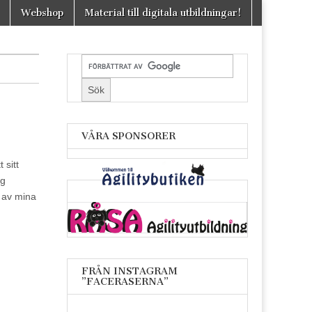
Webshop
Material till digitala utbildningar!
VÅRA SPONSORER
 sitt
ig
a av mina
FRÅN INSTAGRAM
”FACERASERNA”