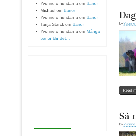
Yvonne o hundarna
om
Banor
Michael
om
Banor
Dag
Yvonne o hundarna
om
Banor
by
Yvonne
Tanja Starck
om
Banor
Yvonne o hundarna
om
Många
banor blir det…
Read 
Så 
by
Yvonne