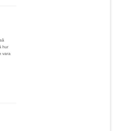
 så
å hur
e vara