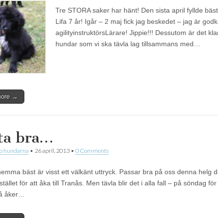
Tre STORA saker har hänt! Den sista april fyllde bäst
Lifa 7 år! Igår – 2 maj fick jag beskedet – jag är god
agilityinstruktörsLärare! Jippie!!! Dessutom är det klar
hundar som vi ska tävla lag tillsammans med…
more →
ta bra…
 o hundarna
•
26 april, 2013
•
0 Comments
mma bäst är visst ett välkänt uttryck. Passar bra på oss denna helg då
ället för att åka till Tranås. Men tävla blir det i alla fall – på söndag för 
Då åker…