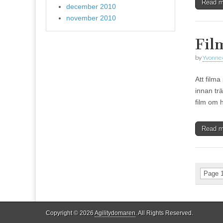
Read 
december 2010
november 2010
Fil
by
Yvonne
Att filma
innan tr
film om 
Read 
Page 1
Copyright © 2026
Agilitydomaren
. All Rights Reserved.