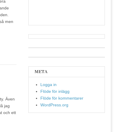
lera
gande
iden.
ckså men
META
Logga in
Flöde för inlägg
Flöde för kommentarer
ity. Även
WordPress.org
då jag
t och ett