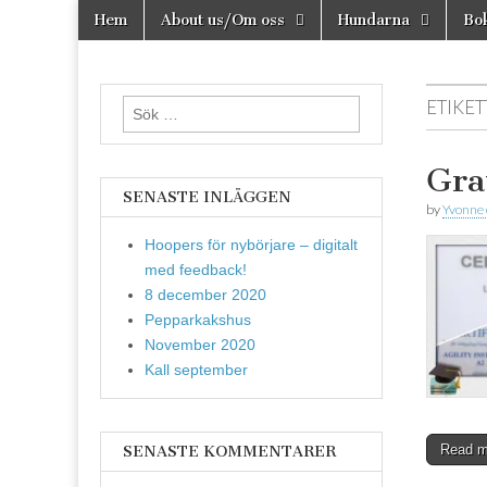
Skip
Main
Hem
About us/Om oss
Hundarna
Bok
to
Agilitydomare
menu
Agilitydomaren
content
ETIKET
Sök
efter:
Grat
SENASTE INLÄGGEN
by
Yvonne
Hoopers för nybörjare – digitalt
med feedback!
8 december 2020
Pepparkakshus
November 2020
Kall september
Read 
SENASTE KOMMENTARER