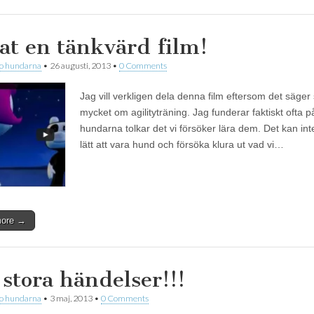
at en tänkvärd film!
 o hundarna
•
26 augusti, 2013
•
0 Comments
Jag vill verkligen dela denna film eftersom det säger
mycket om agilityträning. Jag funderar faktiskt ofta p
hundarna tolkar det vi försöker lära dem. Det kan int
lätt att vara hund och försöka klura ut vad vi…
more →
 stora händelser!!!
 o hundarna
•
3 maj, 2013
•
0 Comments