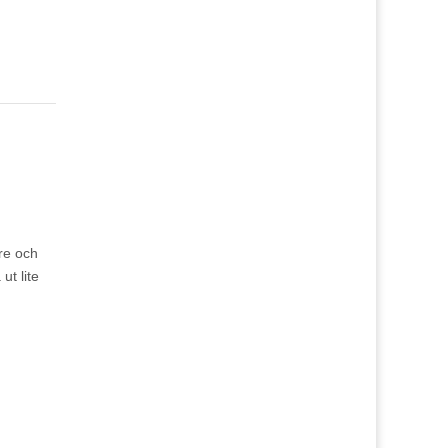
are och
t lite