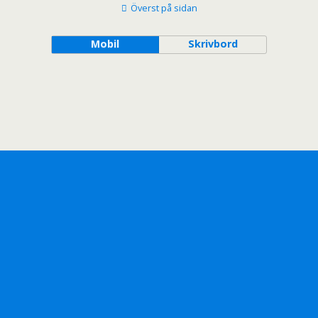
Överst på sidan
Mobil
Skrivbord