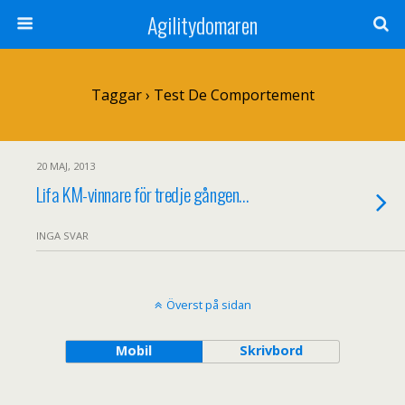
Agilitydomaren
Taggar › Test De Comportement
20 MAJ, 2013
Lifa KM-vinnare för tredje gången…
INGA SVAR
Överst på sidan
Mobil
Skrivbord