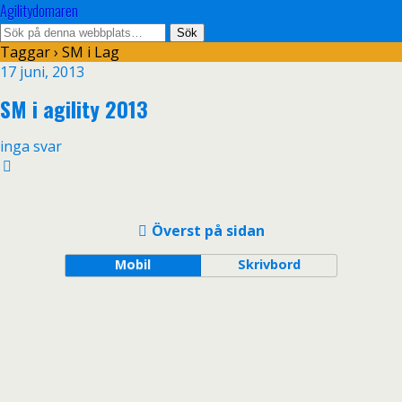
Agilitydomaren
Taggar › SM i Lag
17 juni, 2013
SM i agility 2013
inga svar
Överst på sidan
Mobil
Skrivbord