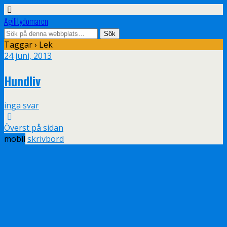
Agilitydomaren
Taggar › Lek
24 juni, 2013
Hundliv
inga svar
Överst på sidan
mobil
skrivbord