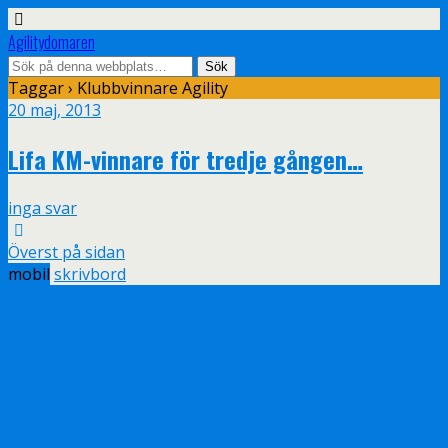
Agilitydomaren
Taggar › Klubbvinnare Agility
20 maj, 2013
Lifa KM-vinnare för tredje gången…
inga svar
Överst på sidan
mobil
skrivbord