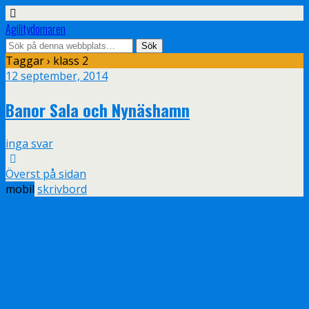
Agilitydomaren
Taggar › klass 2
12 september, 2014
Banor Sala och Nynäshamn
inga svar
Överst på sidan
mobil
skrivbord