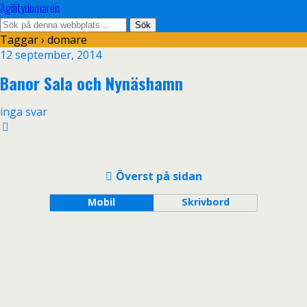
Agilitydomaren
Taggar › domare
12 september, 2014
Banor Sala och Nynäshamn
inga svar
Överst på sidan
Mobil
Skrivbord