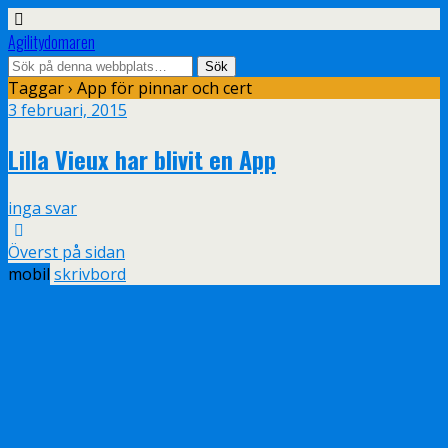
Agilitydomaren
Taggar › App för pinnar och cert
3 februari, 2015
Lilla Vieux har blivit en App
inga svar
Överst på sidan
mobil
skrivbord