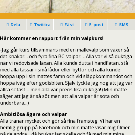
Dela
Twittra
Fäst
E-post
SMS
Här kommer en rapport från min valpkurs!
-Jag går kurs tillsammans med en mallevalp som växer så
det knakar… och fyra fina BC-valpar…. Alla var vi så duktiga
när vi redovisade läxan. Alla kunde dutta i handflatan, stå
med alla tassar i små lådor eller byttor och alla kunde
hoppa upp i sin mattes famn och vid släppkommandot och
hoppa iväg efter godisbiten. Själv tyckte jag nog att jag var
allra sötast – men alla var precis lika duktiga! (Min matte
säger att jag är så söt men att alla valpar är söta och
underbara…)
Ambitiösa ägare och valpar
Alla tränar mycket och gör så fina framsteg. Vi har en
hemlig grupp på Facebook och min matte visar mig filmer
på de andra… då brukar jag skälla och få med mig mina