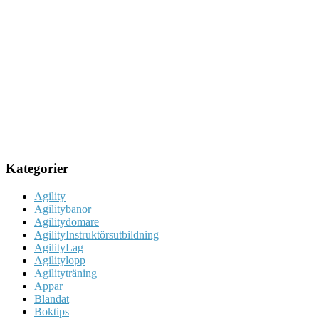
Kategorier
Agility
Agilitybanor
Agilitydomare
AgilityInstruktörsutbildning
AgilityLag
Agilitylopp
Agilityträning
Appar
Blandat
Boktips