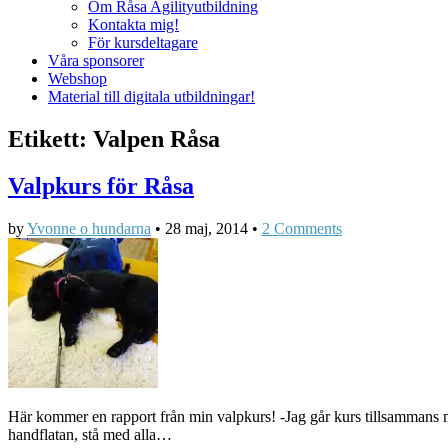
Om Råsa Agilityutbildning
Kontakta mig!
För kursdeltagare
Våra sponsorer
Webshop
Material till digitala utbildningar!
Etikett:
Valpen Råsa
Valpkurs för Råsa
by
Yvonne o hundarna
•
28 maj, 2014
•
2 Comments
Här kommer en rapport från min valpkurs! -Jag går kurs tillsammans m
handflatan, stå med alla…