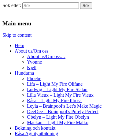
Sök efter:
Agilitydomaren
Agilitydomaren
Main menu
Skip to content
Hem
About us/Om oss
About us/Om oss…
Yvonne
Kjell
Hundarna
Phoebe
Lifa – Light My Fire Olifane
Ludwig – Light My Fire Slatan
Lilla Vieux – Light My Fire Vieux
Råsa – Light My Fire Illrosa
Leyla – Brainpool’s Let’s Make Magic
DeeDee – Brainpool’s Purely Perfect
Obelyn – Light My Fire Obelyn
Mackan – Light My Fire Malko
Bokning och kontakt
Råsa Agilityutbildning