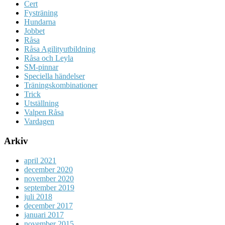
Cert
Fysträning
Hundarna
Jobbet
Råsa
Råsa Agilityutbildning
Råsa och Leyla
SM-pinnar
Speciella händelser
Träningskombinationer
Trick
Utställning
Valpen Råsa
Vardagen
Arkiv
april 2021
december 2020
november 2020
september 2019
juli 2018
december 2017
januari 2017
november 2015