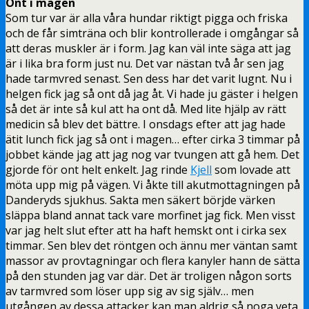
Ont i magen
Som tur var är alla våra hundar riktigt pigga och friska
och de får simträna och blir kontrollerade i omgångar så
att deras muskler är i form. Jag kan väl inte säga att jag
är i lika bra form just nu. Det var nästan två år sen jag
hade tarmvred senast. Sen dess har det varit lugnt. Nu i
helgen fick jag så ont då jag åt. Vi hade ju gäster i helgen
så det är inte så kul att ha ont då. Med lite hjälp av rätt
medicin så blev det bättre. I onsdags efter att jag hade
ätit lunch fick jag så ont i magen… efter cirka 3 timmar på
jobbet kände jag att jag nog var tvungen att gå hem. Det
gjorde för ont helt enkelt. Jag rinde
Kjell
som lovade att
möta upp mig på vägen. Vi åkte till akutmottagningen på
Danderyds sjukhus. Sakta men säkert börjde värken
släppa bland annat tack vare morfinet jag fick. Men visst
var jag helt slut efter att ha haft hemskt ont i cirka sex
timmar. Sen blev det röntgen och ännu mer väntan samt
massor av provtagningar och flera kanyler hann de sätta
på den stunden jag var där. Det är troligen någon sorts
av tarmvred som löser upp sig av sig själv… men
utgången av dessa attacker kan man aldrig så noga veta.