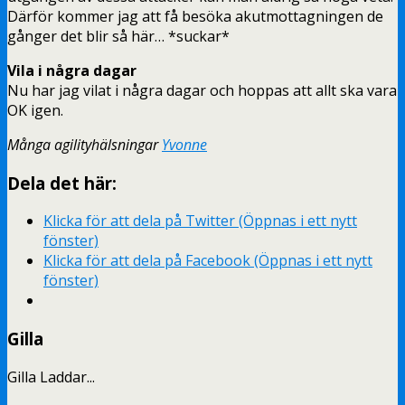
Därför kommer jag att få besöka akutmottagningen de
gånger det blir så här… *suckar*
Vila i några dagar
Nu har jag vilat i några dagar och hoppas att allt ska vara
OK igen.
Många agilityhälsningar
Yvonne
Dela det här:
Klicka för att dela på Twitter (Öppnas i ett nytt
fönster)
Klicka för att dela på Facebook (Öppnas i ett nytt
fönster)
Gilla
Gilla
Laddar...