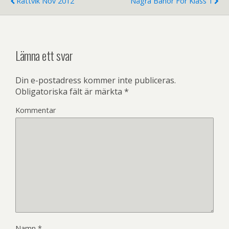
Rättvik Nov 2012
Några Banor För Klass 1
)
Lämna ett svar
Din e-postadress kommer inte publiceras.
Obligatoriska fält är märkta
*
Kommentar
Namn
*