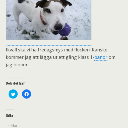
Ikväll ska vi ha fredagsmys med flocken! Kanske
kommer jag att lägga ut ett gäng klass 1-
banor
om
jag hinner…
Dela det här:
K
K
l
l
i
i
c
c
k
k
a
a
f
f
Gilla
ö
ö
r
r
a
a
Laddar...
t
t