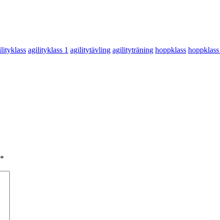
ilityklass
agilityklass 1
agilitytävling
agilityträning
hoppklass
hoppklass
*