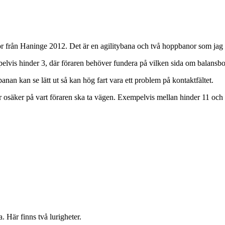
or från Haninge 2012. Det är en agilitybana och två hoppbanor som jag t
mpelvis hinder 3, där föraren behöver fundera på vilken sida om balan
anan kan se lätt ut så kan hög fart vara ett problem på kontaktfältet.
 osäker på vart föraren ska ta vägen. Exempelvis mellan hinder 11 och hi
. Här finns två lurigheter.