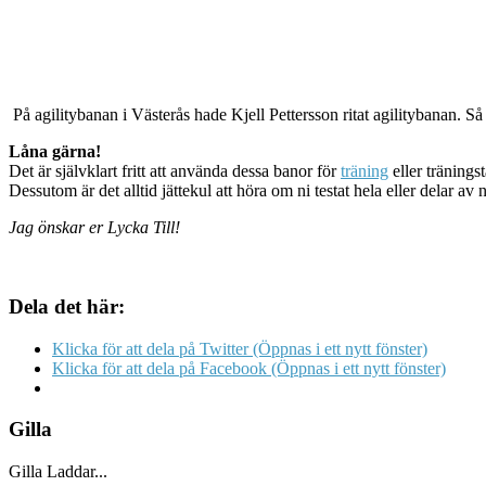
På agilitybanan i Västerås hade Kjell Pettersson ritat agilitybanan. Så
Låna gärna!
Det är självklart fritt att använda dessa banor för
träning
eller tränings
Dessutom är det alltid jättekul att höra om ni testat hela eller delar 
Jag önskar er Lycka Till!
Dela det här:
Klicka för att dela på Twitter (Öppnas i ett nytt fönster)
Klicka för att dela på Facebook (Öppnas i ett nytt fönster)
Gilla
Gilla
Laddar...