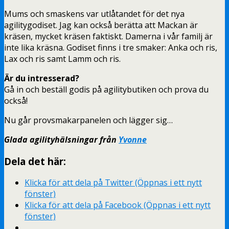
Mums och smaskens var utlåtandet för det nya
agilitygodiset. Jag kan också berätta att Mackan är
kräsen, mycket kräsen faktiskt. Damerna i vår familj är
inte lika kräsna. Godiset finns i tre smaker: Anka och ris,
Lax och ris samt Lamm och ris.
Är du intresserad?
Gå in och beställ godis på agilitybutiken och prova du
också!
Nu går provsmakarpanelen och lägger sig…
Glada agilityhälsningar från
Yvonne
Dela det här:
Klicka för att dela på Twitter (Öppnas i ett nytt
fönster)
Klicka för att dela på Facebook (Öppnas i ett nytt
fönster)