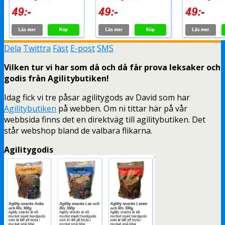
Dela
Twittra
Fäst
E-post
SMS
Vilken tur vi har som då och då får prova leksaker och
godis från Agilitybutiken!
Idag fick vi tre påsar agilitygods av David som har
Agilitybutiken
på webben. Om ni tittar här på vår
webbsida finns det en direktväg till agilitybutiken. Det
står webshop bland de valbara flikarna.
Agilitygodis