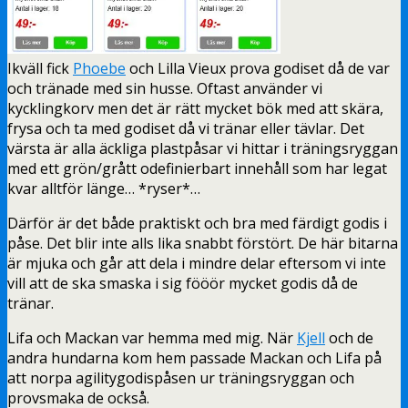
Ikväll fick
Phoebe
och Lilla Vieux prova godiset då de var
och tränade med sin husse. Oftast använder vi
kycklingkorv men det är rätt mycket bök med att skära,
frysa och ta med godiset då vi tränar eller tävlar. Det
värsta är alla äckliga plastpåsar vi hittar i träningsryggan
med ett grön/grått odefinierbart innehåll som har legat
kvar alltför länge… *ryser*…
Därför är det både praktiskt och bra med färdigt godis i
påse. Det blir inte alls lika snabbt förstört. De här bitarna
är mjuka och går att dela i mindre delar eftersom vi inte
vill att de ska smaska i sig fööör mycket godis då de
tränar.
Lifa och Mackan var hemma med mig. När
Kjell
och de
andra hundarna kom hem passade Mackan och Lifa på
att norpa agilitygodispåsen ur träningsryggan och
provsmaka de också.