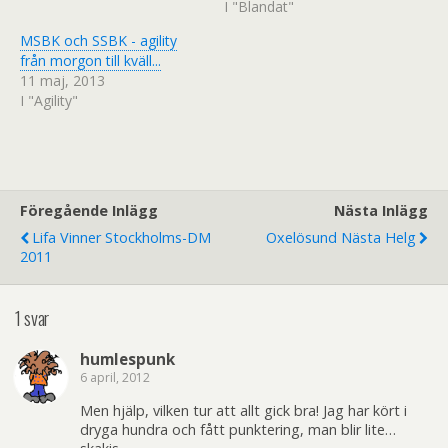
I "Blandat"
i
s
e
i
t
e
MSBK och SSBK - agility
t
t
n
t
från morgon till kväll...
y
n
11 maj, 2013
t
y
t
t
I "Agility"
f
t
ö
f
n
ö
s
n
t
s
e
t
r
e
)
r
)
Föregående Inlägg
Nästa Inlägg
Lifa Vinner Stockholms-DM
Oxelösund Nästa Helg
2011
1 svar
humlespunk
6 april, 2012
Men hjälp, vilken tur att allt gick bra! Jag har kört i
dryga hundra och fått punktering, man blir lite…