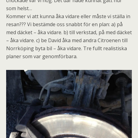
chockade var vi nog. Det där hade kunnat gått hur
som helst…
Kommer vi att kunna åka vidare eller måste vi ställa in
resan??? Vi bestämde oss snabbt för en plan: a) på
med däcket – åka vidare. b) till verkstad, på med däcket
– åka vidare. c) be David åka med andra Citroenen till
Norrköping byta bil – åka vidare. Tre fullt realistiska
planer som var genomförbara.