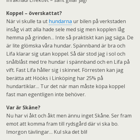
inräknad! Effektivt – sånt gillar jag!
Koppel – överskattat?
När vi skulle ta ut
hundarna
ur bilen på verkstaden
insåg vi att alla hade sele med sig men kopplen låg
hemma på grinden… Inte så praktiskt kan jag säga. De
är lite glömska våra hundar. Spännband är bra och
Lifa klarar sig utan koppel. Så där stod jag i sol och
snålblåst med tre hundar i spännband och en Lifa på
vift. Fast Lifa håller sig i skinnet. Förresten kan jag
berätta att Hööks i Linköping har 25% på
hundartiklar… Tur det när man måste köpa koppel
fast man egentligen inte behöver.
Var är Skåne?
Nu har vi åkt och åkt men ännu inget Skåne. Ser fram
emot att komma fram till rydsgård där vi ska bo.
Imorgon tävlingar… Kul ska det bli!