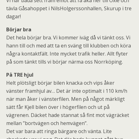
Vi har båda sett fram emot att få åka ner till Oxie och
tävla Gåsahoppet i NilsHolgerssonhallen, Skurup i tre
dagar!
Börjar bra
Det hela börjar bra. Vi kommer iväg då vi tänkt oss. Vi
hann till och med att ta en sväng till klubben och köra
några kontaktfält. Inte mycket trafik heller. Allt flyter
på som tänkt tills vi börjar närma oss Norrköping.
På TRE hjul
Helt plötsligt börjar bilen knacka och vips åker
vänster framhjul av… Det är inte optimalt i 110 km/h
när man åker i vänsterfilen. Men på något märkligt
sätt får Kjell bilen över i högerfilen och ut på
vägrenen. Däcket hade stannat så fint mot vägräcket
mellan ”bortvägen och hemvägen”.
Det var bara att ringa bärgare och vänta. Lite