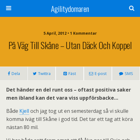
Agilitydomaren
5 April, 2012 • 1 Kommentar
På Väg Till Skåne – Utan Däck Och Koppel
Dela
Twittra
Fäst
E-post
SMS
Det händer en del runt oss – oftast positiva saker
men ibland kan det vara viss uppförsbacke…
Både
Kjell
och jag tog ut en semesterdag så vi skulle
komma iväg till Skåne i god tid. Det tar ett tag att köra
nästan 80 mil.