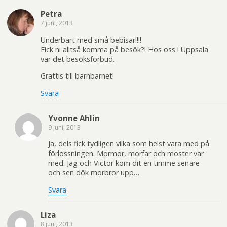
n
p
a
n
s
a
Petra
i
s
7 juni, 2013
e
i
t
e
t
t
Underbart med små bebisar!!!!
n
t
Fick ni alltså komma på besök?! Hos oss i Uppsala
y
n
t
y
var det besöksförbud.
t
t
f
t
ö
f
Grattis till barnbarnet!
n
ö
s
n
t
s
Svara
e
t
r
e
)
r
)
Yvonne Ahlin
9 juni, 2013
Ja, dels fick tydligen vilka som helst vara med på
förlossningen. Mormor, morfar och moster var
med. Jag och Victor kom dit en timme senare
och sen dök morbror upp…
Svara
Liza
8 juni, 2013