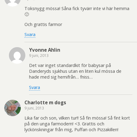
Toksnygg mössa! Såna fick tyvärr inte vi här hemma
🙁
Och grattis farmor
Svara
Yvonne Ahlin
9 juni, 2013
Det var inget standardkit för babysar på
Danderyds sjukhus utan en liten kul mössa de
hade med sig hemifrån… fniss…
Svara
Charlotte m dogs
9 juni, 2013
Lika far och son, vilken tur!! Så fin mössa! Så fint kort
på den unga farmodern! <3. Grattis och
lyckönskningar från mig, Puffan och Pizzakillen!