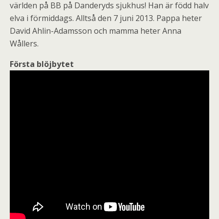
världen på BB på Danderyds sjukhus! Han är född halv
elva i förmiddags. Alltså den 7 juni 2013. Pappa heter
David Ahlin-Adamsson och mamma heter Anna
Wållers.
Första blöjbytet