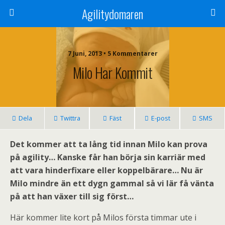
Agilitydomaren
7 Juni, 2013 • 5 Kommentarer
Milo Har Kommit
Dela
Twittra
Fäst
E-post
SMS
Det kommer att ta lång tid innan Milo kan prova
på agility… Kanske får han börja sin karriär med
att vara hinderfixare eller koppelbärare… Nu är
Milo mindre än ett dygn gammal så vi lär få vänta
på att han växer till sig först…
Här kommer lite kort på Milos första timmar ute i