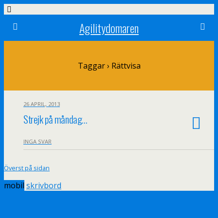
Agilitydomaren
Taggar › Rättvisa
26 APRIL, 2013
Strejk på måndag…
INGA SVAR
Överst på sidan
mobil
skrivbord