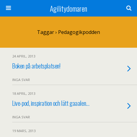
Agilitydomaren
Taggar › Pedagogikpodden
24 APRIL, 2013
Boken på arbetsplatsen!
INGA SVAR
18 APRIL, 2013
Live-pod, inspiration och lätt gaaalen…
INGA SVAR
19 MARS, 2013