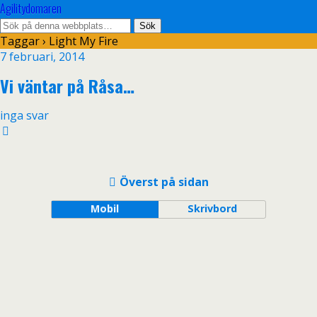
Agilitydomaren
Taggar › Light My Fire
7 februari, 2014
Vi väntar på Råsa…
inga svar
Överst på sidan
Mobil
Skrivbord