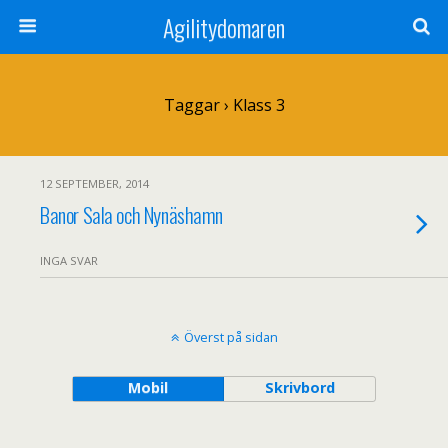
Agilitydomaren
Taggar › Klass 3
12 SEPTEMBER, 2014
Banor Sala och Nynäshamn
INGA SVAR
Överst på sidan
Mobil
Skrivbord