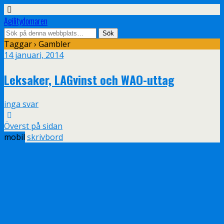
Agilitydomaren
Taggar › Gambler
14 januari, 2014
Leksaker, LAGvinst och WAO-uttag
inga svar
Överst på sidan
mobil
skrivbord