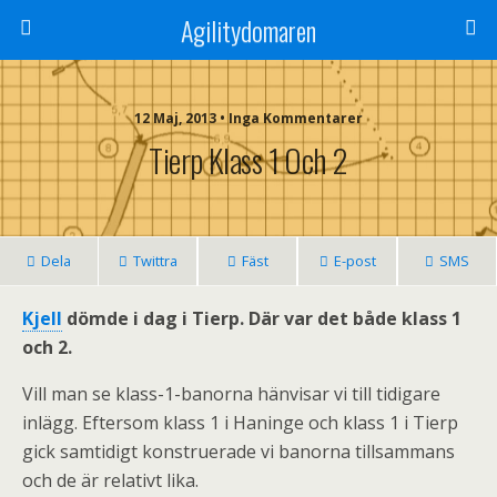
Agilitydomaren
12 Maj, 2013 • Inga Kommentarer
Tierp Klass 1 Och 2
Dela
Twittra
Fäst
E-post
SMS
Kjell
dömde i dag i Tierp. Där var det både klass 1
och 2.
Vill man se klass-1-banorna hänvisar vi till tidigare
inlägg. Eftersom klass 1 i Haninge och klass 1 i Tierp
gick samtidigt konstruerade vi banorna tillsammans
och de är relativt lika.