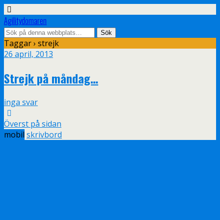
Agilitydomaren
Taggar › strejk
26 april, 2013
Strejk på måndag…
inga svar
Överst på sidan
mobil
skrivbord