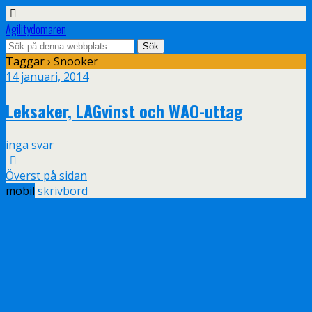
Agilitydomaren
Taggar › Snooker
14 januari, 2014
Leksaker, LAGvinst och WAO-uttag
inga svar
Överst på sidan
mobil
skrivbord