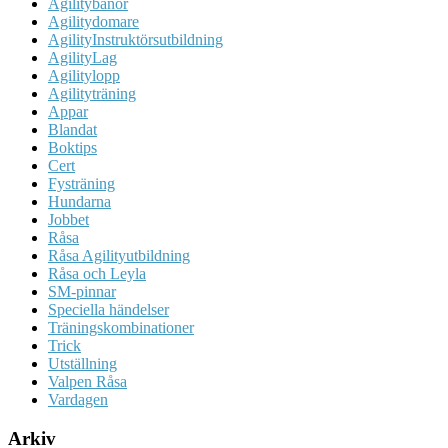
Agilitybanor
Agilitydomare
AgilityInstruktörsutbildning
AgilityLag
Agilitylopp
Agilityträning
Appar
Blandat
Boktips
Cert
Fysträning
Hundarna
Jobbet
Råsa
Råsa Agilityutbildning
Råsa och Leyla
SM-pinnar
Speciella händelser
Träningskombinationer
Trick
Utställning
Valpen Råsa
Vardagen
Arkiv