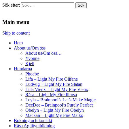
Sök efter:
Agilitydomaren
Agilitydomaren
Main menu
Skip to content
Hem
About us/Om oss
About us/Om oss…
Yvonne
Kjell
Hundarna
Phoebe
Lifa – Light My Fire Olifane
Ludwig – Light My Fire Slatan
Lilla Vieux – Light My Fire Vieux
Råsa – Light My Fire Illrosa
Leyla – Brainpool’s Let’s Make Magic
DeeDee – Brainpool’s Purely Perfect
Obelyn – Light My Fire Obelyn
Mackan – Light My Fire Malko
Bokning och kontakt
Råsa Agilityutbildning