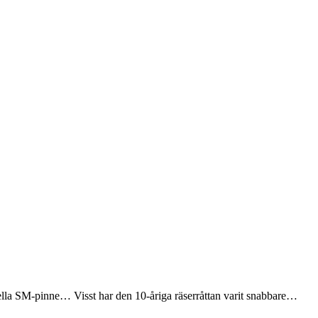
lla SM-pinne… Visst har den 10-åriga räserråttan varit snabbare…