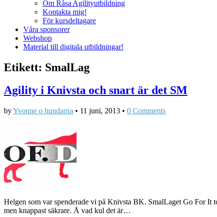
Om Råsa Agilityutbildning
Kontakta mig!
För kursdeltagare
Våra sponsorer
Webshop
Material till digitala utbildningar!
Etikett:
SmalLag
Agility i Knivsta och snart är det SM
by
Yvonne o hundarna
•
11 juni, 2013
•
0 Comments
Helgen som var spenderade vi på Knivsta BK. SmalLaget Go For It to
men knappast säkrare. Å vad kul det är…