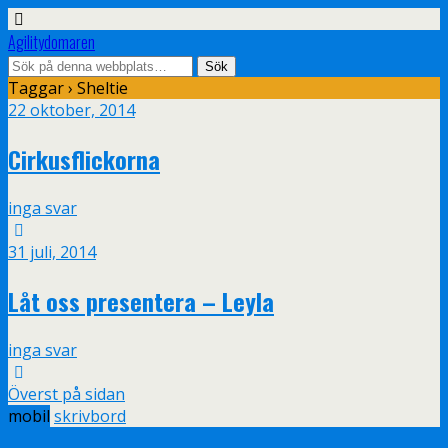
Agilitydomaren
Taggar › Sheltie
22 oktober, 2014
Cirkusflickorna
inga svar
31 juli, 2014
Låt oss presentera – Leyla
inga svar
Överst på sidan
mobil
skrivbord