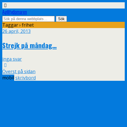
Agilitydomaren
Taggar › frihet
26 april, 2013
Strejk på måndag…
inga svar
Överst på sidan
mobil
skrivbord