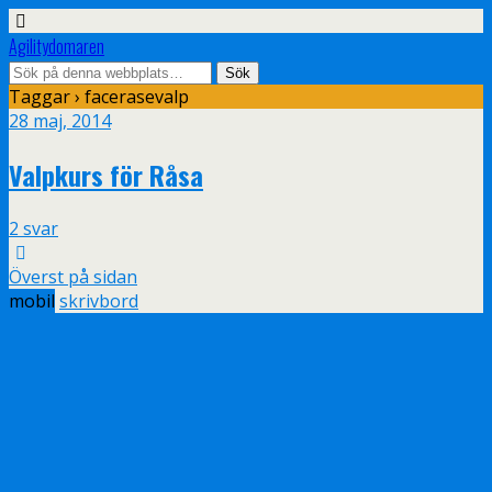
Agilitydomaren
Taggar › facerasevalp
28 maj, 2014
Valpkurs för Råsa
2 svar
Överst på sidan
mobil
skrivbord