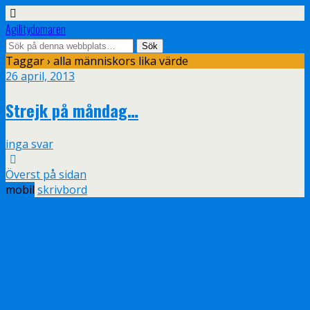
Agilitydomaren
Taggar › alla människors lika värde
26 april, 2013
Strejk på måndag…
inga svar
Överst på sidan
mobil
skrivbord