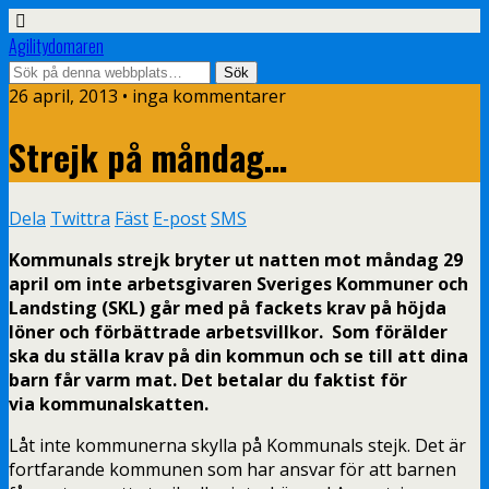
Agilitydomaren
26 april, 2013 • inga kommentarer
Strejk på måndag…
Dela
Twittra
Fäst
E-post
SMS
Kommunals strejk bryter ut natten mot måndag 29
april om inte arbetsgivaren Sveriges Kommuner och
Landsting (SKL) går med på fackets krav på höjda
löner och förbättrade arbetsvillkor. Som förälder
ska du ställa krav på din kommun och se till att dina
barn får varm mat. Det betalar du faktist för
via kommunalskatten.
Låt inte kommunerna skylla på Kommunals stejk. Det är
fortfarande kommunen som har ansvar för att barnen