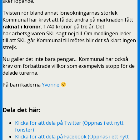
sker löpande.
Tvisten rör bland annat löneökningarnas storlek.
Kommunal har krävt att få det andra på marknaden fått
räknat i kronor
, 1740 kronor på tre år. Det
har arbetsgivaren SKL sagt nej till. Om medlingen leder
till att SKL går Kommunal till mötes blir det så klart ingen
strejk.
Nu gäller det inte bara pengar… Kommunal har också
krav om förbättrade villkor som exempelvis stopp för de
delade turerna.
På barrikaderna
Yvonne
Dela det här:
Klicka för att dela på Twitter (Öppnas i ett nytt
fönster)
Klicka för att dela på Facebook (Öppnas i ett nytt