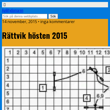
Agilitydomaren
14 november, 2015 • inga kommentarer
Rättvik hösten 2015