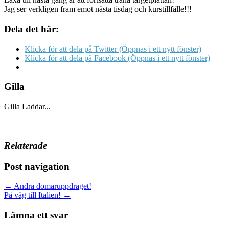
Jag ser verkligen fram emot nästa tisdag och kurstillfälle!!!
Dela det här:
Klicka för att dela på Twitter (Öppnas i ett nytt fönster)
Klicka för att dela på Facebook (Öppnas i ett nytt fönster)
Gilla
Gilla
Laddar...
Relaterade
Post navigation
← Andra domaruppdraget!
På väg till Italien! →
Lämna ett svar