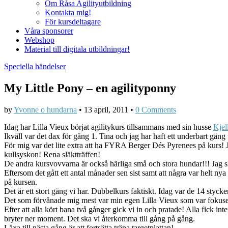
Om Råsa Agilityutbildning
Kontakta mig!
För kursdeltagare
Våra sponsorer
Webshop
Material till digitala utbildningar!
Speciella händelser
My Little Pony – en agilityponny
by
Yvonne o hundarna
•
13 april, 2011
•
0 Comments
Idag har Lilla Vieux börjat agilitykurs tillsammans med sin husse
Kjel
Ikväll var det dax för gång 1. Tina och jag har haft ett underbart gä
För mig var det lite extra att ha FYRA Berger Dés Pyrenees på kurs
kullsyskon! Rena släktträffen!
De andra kursvovvarna är också härliga små och stora hundar!!! Jag 
Eftersom det gått ett antal månader sen sist samt att några var helt ny
på kursen.
Det är ett stort gäng vi har. Dubbelkurs faktiskt. Idag var de 14 styc
Det som förvånade mig mest var min egen Lilla Vieux som var fokusera
Efter att alla kört bana två gånger gick vi in och pratade! Alla fick i
bryter ner moment. Det ska vi återkomma till gång på gång.
Läxa till nästa gång är att fortsätta träna targetplattan!