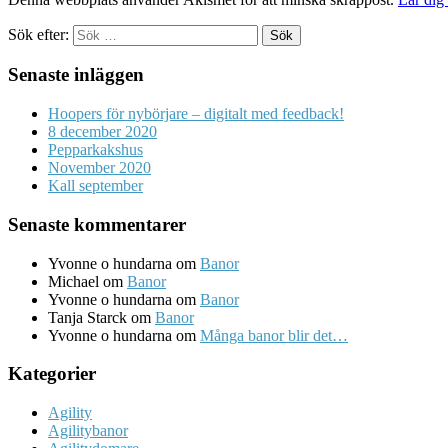
Sök efter:
Senaste inläggen
Hoopers för nybörjare – digitalt med feedback!
8 december 2020
Pepparkakshus
November 2020
Kall september
Senaste kommentarer
Yvonne o hundarna
om
Banor
Michael
om
Banor
Yvonne o hundarna
om
Banor
Tanja Starck
om
Banor
Yvonne o hundarna
om
Många banor blir det…
Kategorier
Agility
Agilitybanor