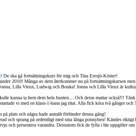
l
! De ska gå fortsättningskurs för mig och Tina Eresjö-Köster!
ng under 2010! Många av dem återkommer nu på fortsättningskursen men v
! Jonna, Lilla Vieux, Ludwig och Bouka! Jonna och Lilla Vieux är kul
skulle kunna ta hem dem hela bunten… Och deras mattar också!!! Tänk v
a startade vi med en klass-1-bana jag ritat. Alla fick köra två gånger oc
ken på plats och några hade anmält förhinder denna gång!
d och sprang på ordentligt med sina långa ponnyben! Kändes riktigt br
ntervju och presentera varandra. Dessutom fick de fylla i lite uppgifter 