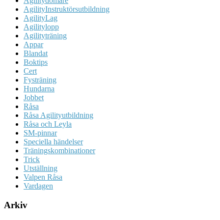
Agilitydomare
AgilityInstruktörsutbildning
AgilityLag
Agilitylopp
Agilityträning
Appar
Blandat
Boktips
Cert
Fysträning
Hundarna
Jobbet
Råsa
Råsa Agilityutbildning
Råsa och Leyla
SM-pinnar
Speciella händelser
Träningskombinationer
Trick
Utställning
Valpen Råsa
Vardagen
Arkiv