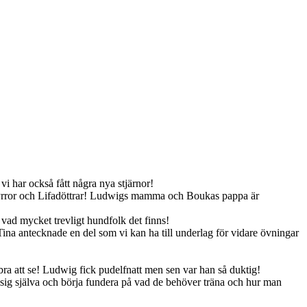
i har också fått några nya stjärnor!
lsyrror och Lifadöttrar! Ludwigs mamma och Boukas pappa är
ad mycket trevligt hundfolk det finns!
h Tina antecknade en del som vi kan ha till underlag för vidare övningar
a att se! Ludwig fick pudelfnatt men sen var han så duktig!
om sig själva och börja fundera på vad de behöver träna och hur man