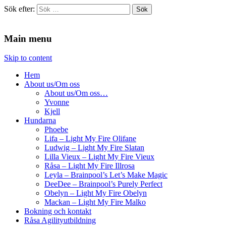
Sök efter:
Agilitydomaren
Agilitydomaren
Main menu
Skip to content
Hem
About us/Om oss
About us/Om oss…
Yvonne
Kjell
Hundarna
Phoebe
Lifa – Light My Fire Olifane
Ludwig – Light My Fire Slatan
Lilla Vieux – Light My Fire Vieux
Råsa – Light My Fire Illrosa
Leyla – Brainpool’s Let’s Make Magic
DeeDee – Brainpool’s Purely Perfect
Obelyn – Light My Fire Obelyn
Mackan – Light My Fire Malko
Bokning och kontakt
Råsa Agilityutbildning