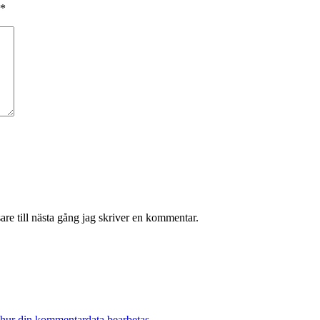
*
re till nästa gång jag skriver en kommentar.
 hur din kommentardata bearbetas
.