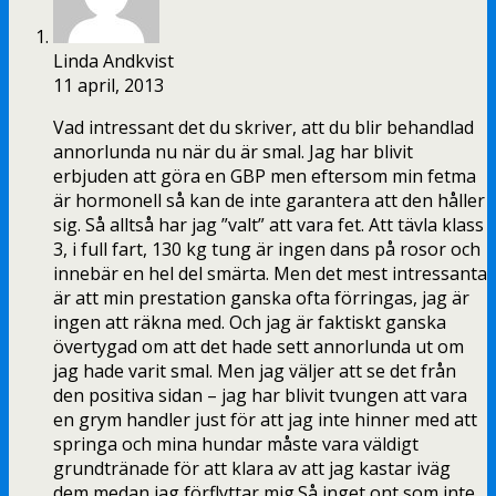
Linda Andkvist
11 april, 2013
Vad intressant det du skriver, att du blir behandlad
annorlunda nu när du är smal. Jag har blivit
erbjuden att göra en GBP men eftersom min fetma
är hormonell så kan de inte garantera att den håller
sig. Så alltså har jag ”valt” att vara fet. Att tävla klass
3, i full fart, 130 kg tung är ingen dans på rosor och
innebär en hel del smärta. Men det mest intressanta
är att min prestation ganska ofta förringas, jag är
ingen att räkna med. Och jag är faktiskt ganska
övertygad om att det hade sett annorlunda ut om
jag hade varit smal. Men jag väljer att se det från
den positiva sidan – jag har blivit tvungen att vara
en grym handler just för att jag inte hinner med att
springa och mina hundar måste vara väldigt
grundtränade för att klara av att jag kastar iväg
dem medan jag förflyttar mig.Så inget ont som inte