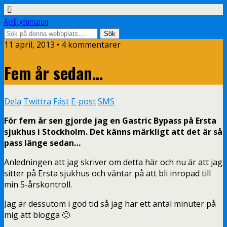
Agilitydomaren
11 april, 2013 • 4 kommentarer
Fem år sedan…
Dela
Twittra
Fäst
E-post
SMS
För fem år sen gjorde jag en Gastric Bypass på Ersta
sjukhus i Stockholm. Det känns märkligt att det är så
pass länge sedan…
Anledningen att jag skriver om detta här och nu är att jag
sitter på Ersta sjukhus och väntar på att bli inropad till
min 5-årskontroll.
Jag är dessutom i god tid så jag har ett antal minuter på
mig att blogga 🙂