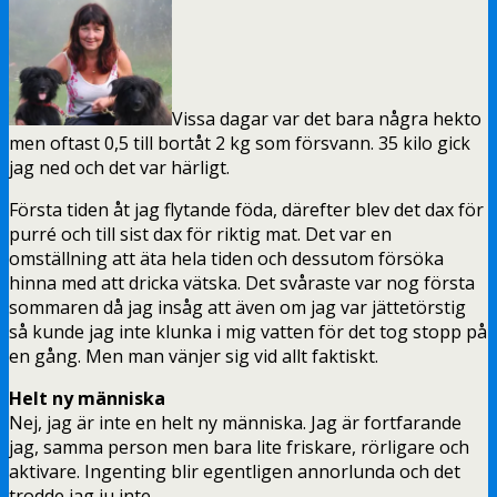
Vissa dagar var det bara några hekto
men oftast 0,5 till bortåt 2 kg som försvann. 35 kilo gick
jag ned och det var härligt.
Första tiden åt jag flytande föda, därefter blev det dax för
purré och till sist dax för riktig mat. Det var en
omställning att äta hela tiden och dessutom försöka
hinna med att dricka vätska. Det svåraste var nog första
sommaren då jag insåg att även om jag var jättetörstig
så kunde jag inte klunka i mig vatten för det tog stopp på
en gång. Men man vänjer sig vid allt faktiskt.
Helt ny människa
Nej, jag är inte en helt ny människa. Jag är fortfarande
jag, samma person men bara lite friskare, rörligare och
aktivare. Ingenting blir egentligen annorlunda och det
trodde jag ju inte.