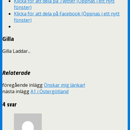
Klicka för att dela på Twitter (Öppnas i ett nytt
fönster)
Klicka för att dela på Facebook (Öppnas i ett nytt
fönster)
Gilla
Gilla
Laddar...
Relaterade
föregående inlägg
Önskar mig länkar!
nästa inlägg
A1 i Östergötland
4 svar