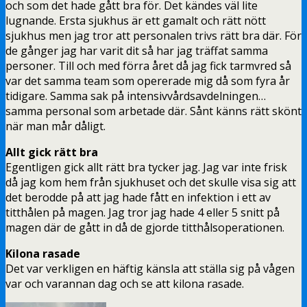
och som det hade gått bra för. Det kändes väl lite
lugnande. Ersta sjukhus är ett gamalt och rätt nött
sjukhus men jag tror att personalen trivs rätt bra där. För
de gånger jag har varit dit så har jag träffat samma
personer. Till och med förra året då jag fick tarmvred så
var det samma team som opererade mig då som fyra år
tidigare. Samma sak på intensivvårdsavdelningen…
samma personal som arbetade där. Sånt känns rätt skönt
när man mår dåligt.
Allt gick rätt bra
Egentligen gick allt rätt bra tycker jag. Jag var inte frisk
då jag kom hem från sjukhuset och det skulle visa sig att
det berodde på att jag hade fått en infektion i ett av
titthålen på magen. Jag tror jag hade 4 eller 5 snitt på
magen där de gått in då de gjorde titthålsoperationen.
Kilona rasade
Det var verkligen en häftig känsla att ställa sig på vågen
var och varannan dag och se att kilona rasade.