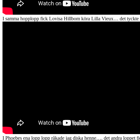
I samma hopplopp fick Lovisa Hillbom köra Lilla Vieux… det tyckte
I Phoebes ena lopp lopp råkade jag diska henne…. det andra loppet fick 