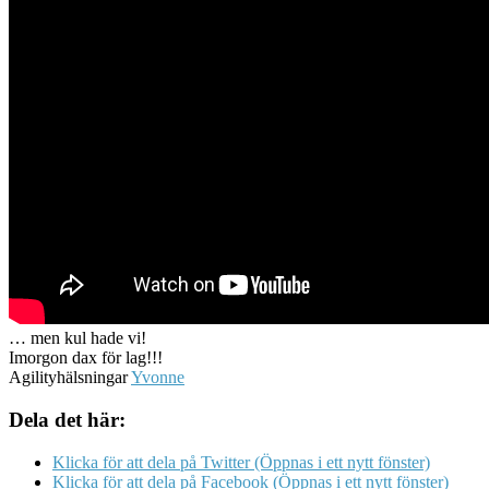
… men kul hade vi!
Imorgon dax för lag!!!
Agilityhälsningar
Yvonne
Dela det här:
Klicka för att dela på Twitter (Öppnas i ett nytt fönster)
Klicka för att dela på Facebook (Öppnas i ett nytt fönster)