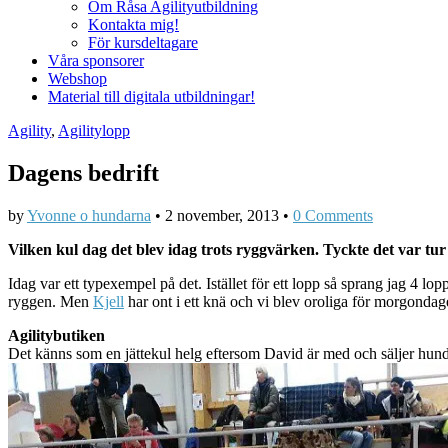
Om Råsa Agilityutbildning
Kontakta mig!
För kursdeltagare
Våra sponsorer
Webshop
Material till digitala utbildningar!
Agility
,
Agilitylopp
Dagens bedrift
by
Yvonne o hundarna
•
2 november, 2013
•
0 Comments
Vilken kul dag det blev idag trots ryggvärken. Tyckte det var tu
Idag var ett typexempel på det. Istället för ett lopp så sprang jag 4 lop
ryggen. Men
Kjell
har ont i ett knä och vi blev oroliga för morgondage
Agilitybutiken
Det känns som en jättekul helg eftersom David är med och säljer hund