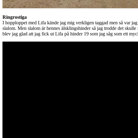
Ringrostiga
I hopploppet med Lifa kände jag mig verkligen taggad men så var jag för
slalom. Men slalom är hennes älsklingshinder så jag trodde det skulle
blev jag glad att jag fick ut Lifa på hinder 19 som jag såg som ett myc