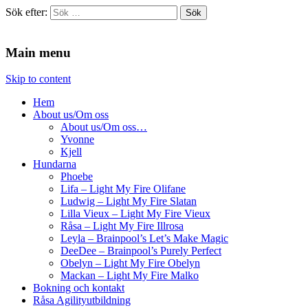
Sök efter:
Agilitydomaren
Agilitydomaren
Main menu
Skip to content
Hem
About us/Om oss
About us/Om oss…
Yvonne
Kjell
Hundarna
Phoebe
Lifa – Light My Fire Olifane
Ludwig – Light My Fire Slatan
Lilla Vieux – Light My Fire Vieux
Råsa – Light My Fire Illrosa
Leyla – Brainpool’s Let’s Make Magic
DeeDee – Brainpool’s Purely Perfect
Obelyn – Light My Fire Obelyn
Mackan – Light My Fire Malko
Bokning och kontakt
Råsa Agilityutbildning