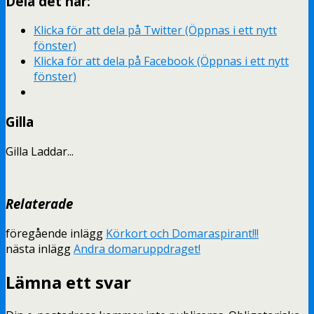
Dela det här:
Klicka för att dela på Twitter (Öppnas i ett nytt
fönster)
Klicka för att dela på Facebook (Öppnas i ett nytt
fönster)
Gilla
Gilla
Laddar...
Relaterade
föregående inlägg
Körkort och Domaraspirant!!!
nästa inlägg
Andra domaruppdraget!
Lämna ett svar