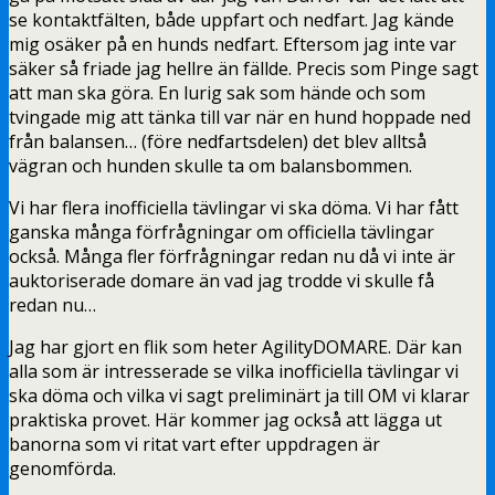
se kontaktfälten, både uppfart och nedfart. Jag kände
mig osäker på en hunds nedfart. Eftersom jag inte var
säker så friade jag hellre än fällde. Precis som Pinge sagt
att man ska göra. En lurig sak som hände och som
tvingade mig att tänka till var när en hund hoppade ned
från balansen… (före nedfartsdelen) det blev alltså
vägran och hunden skulle ta om balansbommen.
Vi har flera inofficiella tävlingar vi ska döma. Vi har fått
ganska många förfrågningar om officiella tävlingar
också. Många fler förfrågningar redan nu då vi inte är
auktoriserade domare än vad jag trodde vi skulle få
redan nu…
Jag har gjort en flik som heter AgilityDOMARE. Där kan
alla som är intresserade se vilka inofficiella tävlingar vi
ska döma och vilka vi sagt preliminärt ja till OM vi klarar
praktiska provet. Här kommer jag också att lägga ut
banorna som vi ritat vart efter uppdragen är
genomförda.