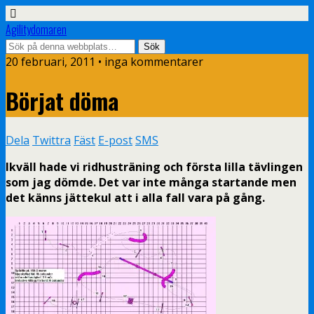
Agilitydomaren
20 februari, 2011 • inga kommentarer
Börjat döma
Dela
Twittra
Fäst
E-post
SMS
Ikväll hade vi ridhusträning och första lilla tävlingen
som jag dömde. Det var inte många startande men
det känns jättekul att i alla fall vara på gång.