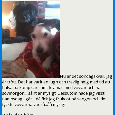
Nu är det söndagskväll, jag
är trött. Det har varit en lugn och trevlig helg med tid att
hälsa på kompisar samt kramas med vovvar och ha
sovmorgon… sånt är mysigt. Dessutom hade jag visst
namnsdag i går… då fick jag frukost på sängen och det
tyckte vovvarna var såååå mysigt…